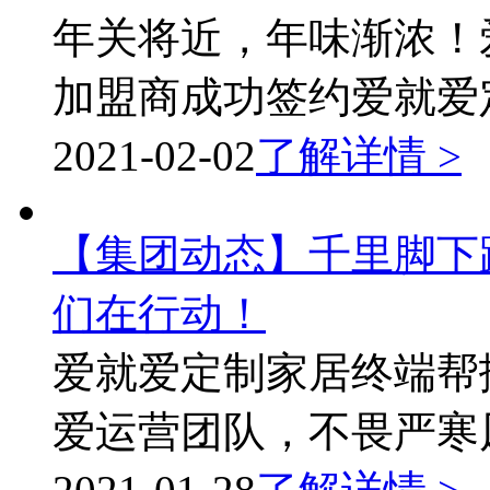
年关将近，年味渐浓！
加盟商成功签约爱就爱定制
2021-02-02
了解详情 >
【集团动态】千里脚下
们在行动！
爱就爱定制家居终端帮
爱运营团队，不畏严寒风雪