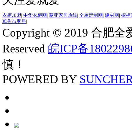
衣柜加盟
|
中华衣柜网
|
慧亚家居热线
|
全屋定制网
|
建材网
|
橱柜
狐焦点家居
|
Copyright © 2019 合
Reserved
皖ICP备1802298
慎！
POWERED BY
SUNCHE