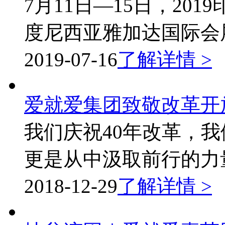
7月11日—15日，20
度尼西亚雅加达国际会展.
2019-07-16
了解详情 >
爱就爱集团致敬改革开
我们庆祝40年改革，我
更是从中汲取前行的力量，
2018-12-29
了解详情 >