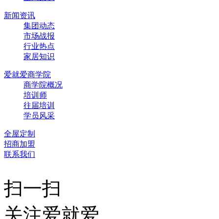
新闻资讯
集团动态
市场战报
行业热点
家居知识
爱就爱商学院
商学院概况
培训师
往届培训
学员风采
全屋定制
招商加盟
联系我们
扫一扫
关注爱就爱