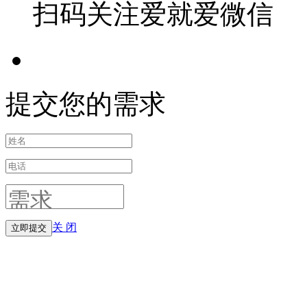
扫码关注爱就爱微信
提交您的需求
关 闭