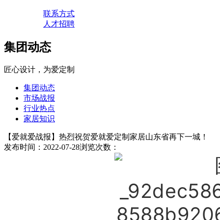
联系方式
人才招聘
集团动态
匠心设计，为爱定制
集团动态
市场战报
行业热点
家居知识
【爱就爱战报】热烈祝贺爱就爱定制家居山东省再下一城！
发布时间：2022-07-28
浏览次数：