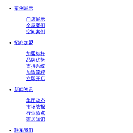
案例展示
门店展示
全屋案例
空间案例
招商加盟
加盟标杆
品牌优势
支持系统
加盟流程
立即开店
新闻资讯
集团动态
市场战报
行业热点
家居知识
联系我们